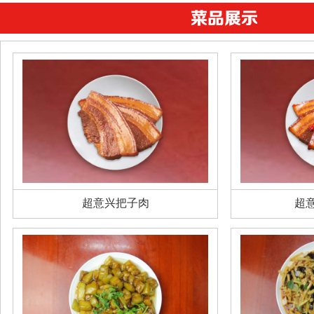
超意兴把子肉
超