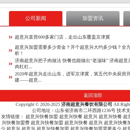
公司新闻
加盟资讯
超意兴直营600多家门店，走出山东覆盖京津冀
超意兴加盟需要多少资金？开个超意兴大约多少钱？全
析！
济南超意兴把子肉做法 快餐也能做出“老滋味” 济南超意
肉杠杠...
2020年超意兴走出山东，进军京津冀，第五代中央厨房
建——超意...
返回顶部
Copyright © 2020-2025
济南超意兴餐饮有限公司
All Rig
公司地址：山东省济南市二环西路1236号 技术
友情链接：
超意兴快餐加盟
超意兴快餐
超意兴
超意兴快餐
超
兴快餐加盟费
超意兴快餐加盟
超意兴快餐
超意兴
超意兴快餐
少
超意兴
超意兴
超意兴快餐加盟
超意兴快餐加盟需要多少
超