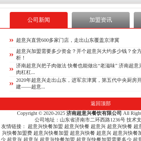
公司新闻
加盟资讯
超意兴直营600多家门店，走出山东覆盖京津冀
超意兴加盟需要多少资金？开个超意兴大约多少钱？全
析！
济南超意兴把子肉做法 快餐也能做出“老滋味” 济南超意
肉杠杠...
2020年超意兴走出山东，进军京津冀，第五代中央厨房
建——超意...
返回顶部
Copyright © 2020-2025
济南超意兴餐饮有限公司
All Rig
公司地址：山东省济南市二环西路1236号 技术
友情链接：
超意兴快餐加盟
超意兴快餐
超意兴
超意兴快餐
超
兴快餐加盟费
超意兴快餐加盟
超意兴快餐
超意兴
超意兴快餐
少
超意兴
超意兴
超意兴快餐加盟
超意兴快餐加盟需要多少
超