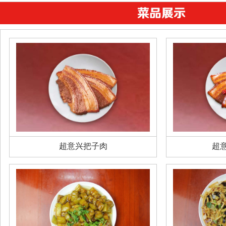
超意兴把子肉
超