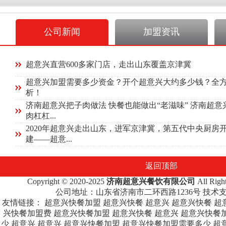
公司新闻
加盟资讯
超意兴直营600多家门店，走出山东覆盖京津冀
超意兴加盟需要多少资金？开个超意兴大约多少钱？全
析！
济南超意兴把子肉做法 快餐也能做出“老滋味” 济南超意
肉杠杠...
2020年超意兴走出山东，进军京津冀，第五代中央厨房
建——超意...
返回顶部
Copyright © 2020-2025
济南超意兴餐饮有限公司
All Rig
公司地址：山东省济南市二环西路1236号 技术
友情链接：
超意兴快餐加盟
超意兴快餐
超意兴
超意兴快餐
超
兴快餐加盟费
超意兴快餐加盟
超意兴快餐
超意兴
超意兴快餐
少
超意兴
超意兴
超意兴快餐加盟
超意兴快餐加盟需要多少
超