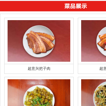
超意兴把子肉
超